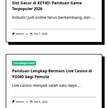
Slot Gacor di KEY4D: Panduan Game
Terpopuler 2026
Industri judi online terus berkembang, dan
...
Admin
Feb 7, 2026
Uncategorized
Panduan Lengkap Bermain Live Casino di
YOI4D bagi Pemula
Live casino menjadi salah satu daya
...
Admin
Feb 6, 2026