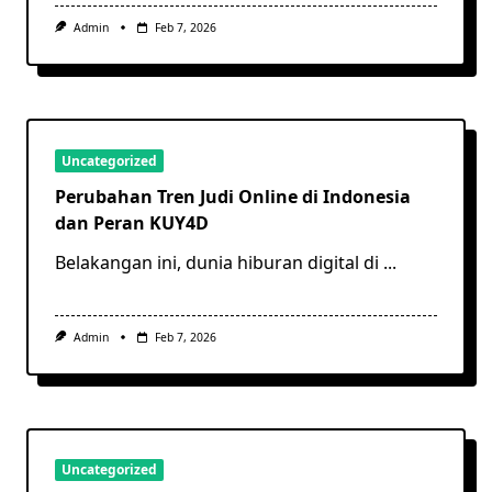
Admin
Feb 7, 2026
Uncategorized
Perubahan Tren Judi Online di Indonesia
dan Peran KUY4D
Belakangan ini, dunia hiburan digital di
...
Admin
Feb 7, 2026
Uncategorized