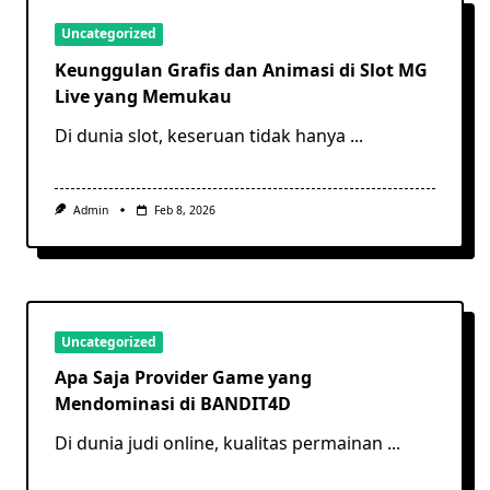
Uncategorized
Keunggulan Grafis dan Animasi di Slot MG
Live yang Memukau
Di dunia slot, keseruan tidak hanya
...
Admin
Feb 8, 2026
Uncategorized
Apa Saja Provider Game yang
Mendominasi di BANDIT4D
Di dunia judi online, kualitas permainan
...