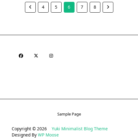
4
5
6
7
8
Sample Page
Copyright © 2026
Yuki Minimalist Blog Theme
Designed By
WP Moose