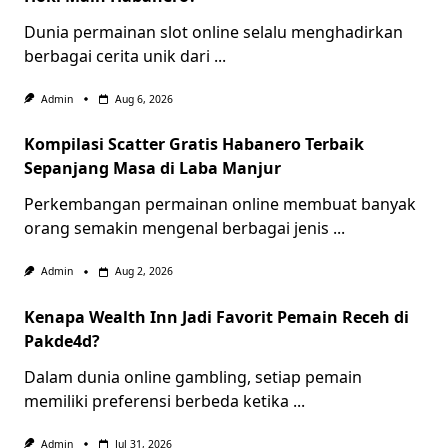
Dunia permainan slot online selalu menghadirkan
berbagai cerita unik dari
...
Admin
Aug 6, 2026
Kompilasi Scatter Gratis Habanero Terbaik
Sepanjang Masa di Laba Manjur
Perkembangan permainan online membuat banyak
orang semakin mengenal berbagai jenis
...
Admin
Aug 2, 2026
Kenapa Wealth Inn Jadi Favorit Pemain Receh di
Pakde4d?
Dalam dunia online gambling, setiap pemain
memiliki preferensi berbeda ketika
...
Admin
Jul 31, 2026