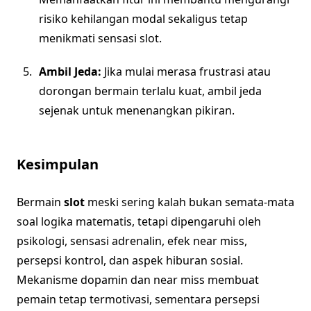
risiko kehilangan modal sekaligus tetap
menikmati sensasi slot.
Ambil Jeda:
Jika mulai merasa frustrasi atau
dorongan bermain terlalu kuat, ambil jeda
sejenak untuk menenangkan pikiran.
Kesimpulan
Bermain
slot
meski sering kalah bukan semata-mata
soal logika matematis, tetapi dipengaruhi oleh
psikologi, sensasi adrenalin, efek near miss,
persepsi kontrol, dan aspek hiburan sosial.
Mekanisme dopamin dan near miss membuat
pemain tetap termotivasi, sementara persepsi