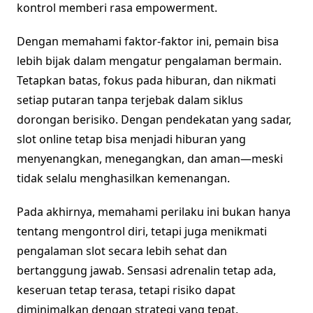
kontrol memberi rasa empowerment.
Dengan memahami faktor-faktor ini, pemain bisa
lebih bijak dalam mengatur pengalaman bermain.
Tetapkan batas, fokus pada hiburan, dan nikmati
setiap putaran tanpa terjebak dalam siklus
dorongan berisiko. Dengan pendekatan yang sadar,
slot online tetap bisa menjadi hiburan yang
menyenangkan, menegangkan, dan aman—meski
tidak selalu menghasilkan kemenangan.
Pada akhirnya, memahami perilaku ini bukan hanya
tentang mengontrol diri, tetapi juga menikmati
pengalaman slot secara lebih sehat dan
bertanggung jawab. Sensasi adrenalin tetap ada,
keseruan tetap terasa, tetapi risiko dapat
diminimalkan dengan strategi yang tepat.