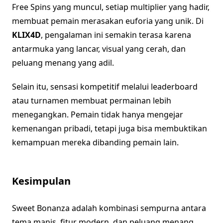
Free Spins yang muncul, setiap multiplier yang hadir,
membuat pemain merasakan euforia yang unik. Di
KLIX4D
, pengalaman ini semakin terasa karena
antarmuka yang lancar, visual yang cerah, dan
peluang menang yang adil.
Selain itu, sensasi kompetitif melalui leaderboard
atau turnamen membuat permainan lebih
menegangkan. Pemain tidak hanya mengejar
kemenangan pribadi, tetapi juga bisa membuktikan
kemampuan mereka dibanding pemain lain.
Kesimpulan
Sweet Bonanza adalah kombinasi sempurna antara
tema manis, fitur modern, dan peluang menang