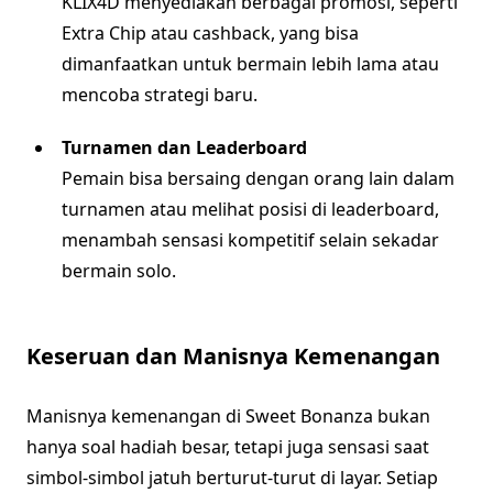
KLIX4D menyediakan berbagai promosi, seperti
Extra Chip atau cashback, yang bisa
dimanfaatkan untuk bermain lebih lama atau
mencoba strategi baru.
Turnamen dan Leaderboard
Pemain bisa bersaing dengan orang lain dalam
turnamen atau melihat posisi di leaderboard,
menambah sensasi kompetitif selain sekadar
bermain solo.
Keseruan dan Manisnya Kemenangan
Manisnya kemenangan di Sweet Bonanza bukan
hanya soal hadiah besar, tetapi juga sensasi saat
simbol-simbol jatuh berturut-turut di layar. Setiap