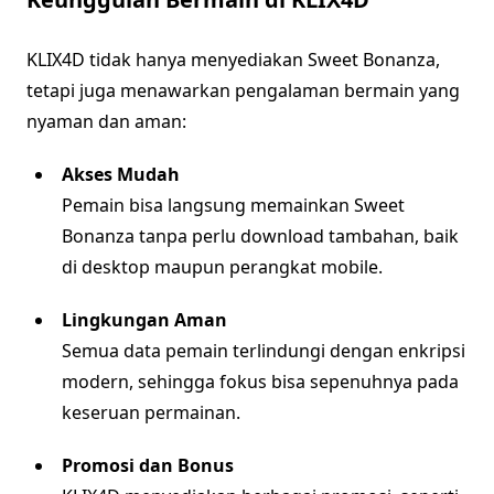
KLIX4D tidak hanya menyediakan Sweet Bonanza,
tetapi juga menawarkan pengalaman bermain yang
nyaman dan aman:
Akses Mudah
Pemain bisa langsung memainkan Sweet
Bonanza tanpa perlu download tambahan, baik
di desktop maupun perangkat mobile.
Lingkungan Aman
Semua data pemain terlindungi dengan enkripsi
modern, sehingga fokus bisa sepenuhnya pada
keseruan permainan.
Promosi dan Bonus