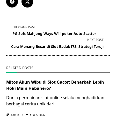
<span
PREVIOUS POST
class="nav-
PG Soft Mahjong Ways W11poker Auto Scatter
subtitle
NEXT POST
screen-
Cara Menang Besar di Slot Badak178: Strategi Teruji
reader-
text">Page</span>
RELATED POSTS
Mitos Akun Wibu di Slot Gacor: Benarkah Lebih
Hoki Main Habanero?
Dunia permainan slot online selalu menghadirkan
berbagai cerita unik dari
...
Admin
Aug 7, 2026