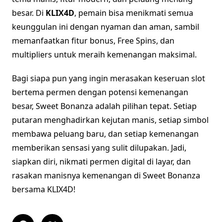
besar. Di
KLIX4D
, pemain bisa menikmati semua
keunggulan ini dengan nyaman dan aman, sambil
memanfaatkan fitur bonus, Free Spins, dan
multipliers untuk meraih kemenangan maksimal.
Bagi siapa pun yang ingin merasakan keseruan slot
bertema permen dengan potensi kemenangan
besar, Sweet Bonanza adalah pilihan tepat. Setiap
putaran menghadirkan kejutan manis, setiap simbol
membawa peluang baru, dan setiap kemenangan
memberikan sensasi yang sulit dilupakan. Jadi,
siapkan diri, nikmati permen digital di layar, dan
rasakan manisnya kemenangan di Sweet Bonanza
bersama KLIX4D!