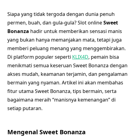
Siapa yang tidak tergoda dengan dunia penuh
permen, buah, dan gula-gula? Slot online
Sweet
Bonanza
hadir untuk memberikan sensasi manis
yang bukan hanya memanjakan mata, tetapi juga
memberi peluang menang yang menggembirakan.
Di platform populer seperti
KLIX4D
, pemain bisa
menikmati semua keseruan Sweet Bonanza dengan
akses mudah, keamanan terjamin, dan pengalaman
bermain yang nyaman. Artikel ini akan membahas
fitur utama Sweet Bonanza, tips bermain, serta
bagaimana meraih “manisnya kemenangan” di
setiap putaran.
Mengenal Sweet Bonanza