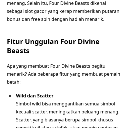
menang. Selain itu, Four Divine Beasts dikenal
sebagai slot gacor yang kerap memberikan putaran
bonus dan free spin dengan hadiah menarik.
Fitur Unggulan Four Divine
Beasts
Apa yang membuat Four Divine Beasts begitu
menarik? Ada beberapa fitur yang membuat pemain
betah:
Wild dan Scatter
Simbol wild bisa menggantikan semua simbol
kecuali scatter, meningkatkan peluang menang.
Scatter, yang biasanya berupa simbol khusus
seperti kuil atau artefak, akan memicu putaran