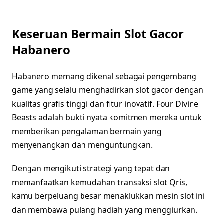
Keseruan Bermain Slot Gacor
Habanero
Habanero memang dikenal sebagai pengembang
game yang selalu menghadirkan slot gacor dengan
kualitas grafis tinggi dan fitur inovatif. Four Divine
Beasts adalah bukti nyata komitmen mereka untuk
memberikan pengalaman bermain yang
menyenangkan dan menguntungkan.
Dengan mengikuti strategi yang tepat dan
memanfaatkan kemudahan transaksi slot Qris,
kamu berpeluang besar menaklukkan mesin slot ini
dan membawa pulang hadiah yang menggiurkan.