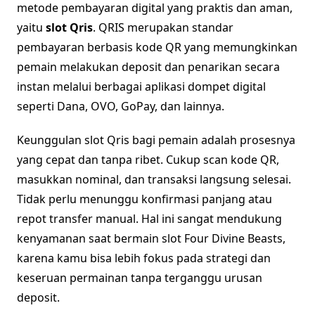
metode pembayaran digital yang praktis dan aman,
yaitu
slot Qris
. QRIS merupakan standar
pembayaran berbasis kode QR yang memungkinkan
pemain melakukan deposit dan penarikan secara
instan melalui berbagai aplikasi dompet digital
seperti Dana, OVO, GoPay, dan lainnya.
Keunggulan slot Qris bagi pemain adalah prosesnya
yang cepat dan tanpa ribet. Cukup scan kode QR,
masukkan nominal, dan transaksi langsung selesai.
Tidak perlu menunggu konfirmasi panjang atau
repot transfer manual. Hal ini sangat mendukung
kenyamanan saat bermain slot Four Divine Beasts,
karena kamu bisa lebih fokus pada strategi dan
keseruan permainan tanpa terganggu urusan
deposit.