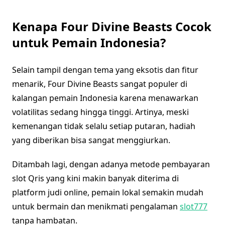
Kenapa Four Divine Beasts Cocok
untuk Pemain Indonesia?
Selain tampil dengan tema yang eksotis dan fitur
menarik, Four Divine Beasts sangat populer di
kalangan pemain Indonesia karena menawarkan
volatilitas sedang hingga tinggi. Artinya, meski
kemenangan tidak selalu setiap putaran, hadiah
yang diberikan bisa sangat menggiurkan.
Ditambah lagi, dengan adanya metode pembayaran
slot Qris yang kini makin banyak diterima di
platform judi online, pemain lokal semakin mudah
untuk bermain dan menikmati pengalaman
slot777
tanpa hambatan.