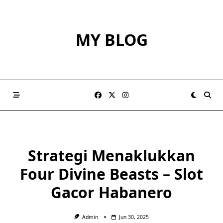
Skip
to
content
MY BLOG
Strategi Menaklukkan
Four Divine Beasts – Slot
Gacor Habanero
Admin
Jun 30, 2025