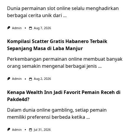
Dunia permainan slot online selalu menghadirkan
berbagai cerita unik dari
...
Admin
Aug 7, 2026
Kompilasi Scatter Gratis Habanero Terbaik
Sepanjang Masa di Laba Manjur
Perkembangan permainan online membuat banyak
orang semakin mengenal berbagai jenis
...
Admin
Aug 2, 2026
Kenapa Wealth Inn Jadi Favorit Pemain Receh di
Pakde4d?
Dalam dunia online gambling, setiap pemain
memiliki preferensi berbeda ketika
...
Admin
Jul 31, 2026