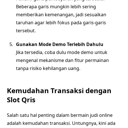
Beberapa garis mungkin lebih sering
memberikan kemenangan, jadi sesuaikan
taruhan agar lebih fokus pada garis-garis
tersebut.
Gunakan Mode Demo Terlebih Dahulu
Jika tersedia, coba dulu mode demo untuk
mengenal mekanisme dan fitur permainan
tanpa risiko kehilangan uang.
Kemudahan Transaksi dengan
Slot Qris
Salah satu hal penting dalam bermain judi online
adalah kemudahan transaksi. Untungnya, kini ada