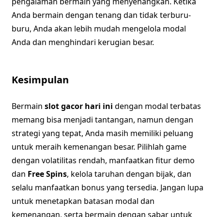
pengalaman bermain yang menyenangkan. Ketika
Anda bermain dengan tenang dan tidak terburu-
buru, Anda akan lebih mudah mengelola modal
Anda dan menghindari kerugian besar.
Kesimpulan
Bermain
slot gacor hari ini
dengan modal terbatas
memang bisa menjadi tantangan, namun dengan
strategi yang tepat, Anda masih memiliki peluang
untuk meraih kemenangan besar. Pilihlah game
dengan volatilitas rendah, manfaatkan fitur demo
dan
Free Spins
, kelola taruhan dengan bijak, dan
selalu manfaatkan bonus yang tersedia. Jangan lupa
untuk menetapkan batasan modal dan
kemenangan, serta bermain dengan sabar untuk