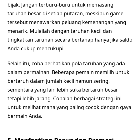
bijak. Jangan terburu-buru untuk memasang
taruhan besar di setiap putaran, meskipun game
tersebut menawarkan peluang kemenangan yang
menarik. Mulailah dengan taruhan kecil dan
tingkatkan taruhan secara bertahap hanya jika saldo
Anda cukup mencukupi.
Selain itu, coba perhatikan pola taruhan yang ada
dalam permainan. Beberapa pemain memilih untuk
bertaruh dalam jumlah kecil namun sering,
sementara yang lain lebih suka bertaruh besar
tetapi lebih jarang. Cobalah berbagai strategi ini
untuk melihat mana yang paling cocok dengan gaya
bermain Anda.