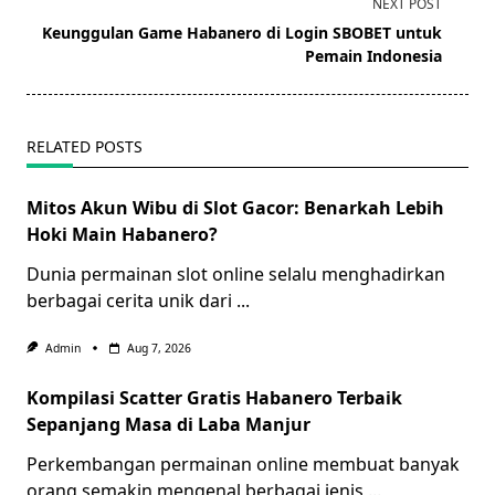
screen-
NEXT POST
reader-
Keunggulan Game Habanero di Login SBOBET untuk
text">Page</span>
Pemain Indonesia
RELATED POSTS
Mitos Akun Wibu di Slot Gacor: Benarkah Lebih
Hoki Main Habanero?
Dunia permainan slot online selalu menghadirkan
berbagai cerita unik dari
...
Admin
Aug 7, 2026
Kompilasi Scatter Gratis Habanero Terbaik
Sepanjang Masa di Laba Manjur
Perkembangan permainan online membuat banyak
orang semakin mengenal berbagai jenis
...