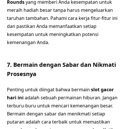
Rounds
yang memberi Anda kesempatan untuk
meraih hadiah besar tanpa harus mengeluarkan
taruhan tambahan. Pahami cara kerja fitur-fitur ini
dan pastikan Anda memanfaatkan setiap
kesempatan untuk meningkatkan potensi
kemenangan Anda.
7.
Bermain dengan Sabar dan Nikmati
Prosesnya
Penting untuk diingat bahwa bermain
slot gacor
hari ini
adalah sebuah permainan hiburan. Jangan
terburu-buru untuk mencari kemenangan besar.
Bermain dengan sabar dan menikmati setiap
putaran adalah cara terbaik untuk memastikan