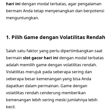
hari ini
dengan modal terbatas, agar pengalaman
bermain Anda tetap menyenangkan dan berpotensi
menguntungkan.
1.
Pilih Game dengan Volatilitas Rendah
Salah satu faktor yang perlu dipertimbangkan saat
bermain
slot gacor hari ini
dengan modal terbatas
adalah memilih game dengan volatilitas rendah.
Volatilitas merujuk pada seberapa sering dan
seberapa besar kemenangan yang bisa Anda
dapatkan dalam permainan. Game dengan
volatilitas rendah cenderung memberikan
kemenangan lebih sering meski jumlahnya lebih
kecil.