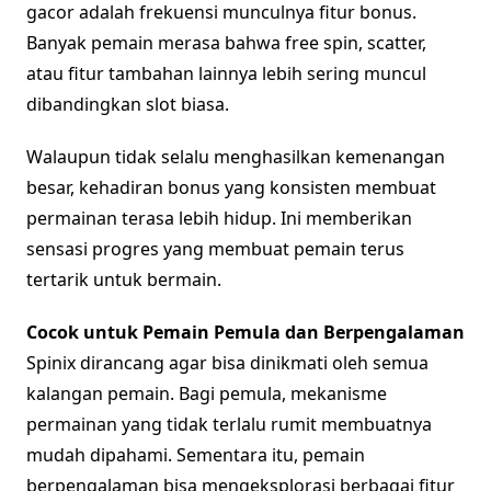
gacor adalah frekuensi munculnya fitur bonus.
Banyak pemain merasa bahwa free spin, scatter,
atau fitur tambahan lainnya lebih sering muncul
dibandingkan slot biasa.
Walaupun tidak selalu menghasilkan kemenangan
besar, kehadiran bonus yang konsisten membuat
permainan terasa lebih hidup. Ini memberikan
sensasi progres yang membuat pemain terus
tertarik untuk bermain.
Cocok untuk Pemain Pemula dan Berpengalaman
Spinix dirancang agar bisa dinikmati oleh semua
kalangan pemain. Bagi pemula, mekanisme
permainan yang tidak terlalu rumit membuatnya
mudah dipahami. Sementara itu, pemain
berpengalaman bisa mengeksplorasi berbagai fitur