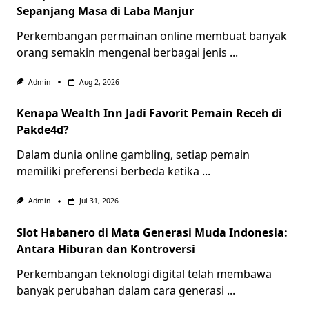
Sepanjang Masa di Laba Manjur
Perkembangan permainan online membuat banyak
orang semakin mengenal berbagai jenis
...
Admin
Aug 2, 2026
Kenapa Wealth Inn Jadi Favorit Pemain Receh di
Pakde4d?
Dalam dunia online gambling, setiap pemain
memiliki preferensi berbeda ketika
...
Admin
Jul 31, 2026
Slot Habanero di Mata Generasi Muda Indonesia:
Antara Hiburan dan Kontroversi
Perkembangan teknologi digital telah membawa
banyak perubahan dalam cara generasi
...