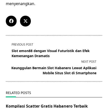
menyenangkan.
<span
PREVIOUS POST
class="nav-
Slot emon88 dengan Visual Futuristik dan Efek
subtitle
Kemenangan Dramatis
screen-
NEXT POST
reader-
Keunggulan Bermain Slot Habanero Lewat Aplikasi
text">Page</span>
Mobile Situs Slot di Smartphone
RELATED POSTS
Kompilasi Scatter Gratis Habanero Terbaik