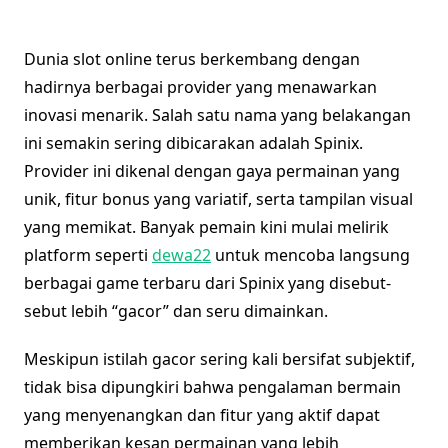
Dunia slot online terus berkembang dengan
hadirnya berbagai provider yang menawarkan
inovasi menarik. Salah satu nama yang belakangan
ini semakin sering dibicarakan adalah Spinix.
Provider ini dikenal dengan gaya permainan yang
unik, fitur bonus yang variatif, serta tampilan visual
yang memikat. Banyak pemain kini mulai melirik
platform seperti
dewa22
untuk mencoba langsung
berbagai game terbaru dari Spinix yang disebut-
sebut lebih “gacor” dan seru dimainkan.
Meskipun istilah gacor sering kali bersifat subjektif,
tidak bisa dipungkiri bahwa pengalaman bermain
yang menyenangkan dan fitur yang aktif dapat
memberikan kesan permainan yang lebih