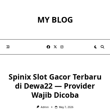
Skip
to
content
MY BLOG
Spinix Slot Gacor Terbaru
di Dewa22 — Provider
Wajib Dicoba
Admin
May 7, 2026