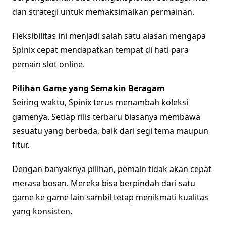
dan strategi untuk memaksimalkan permainan.
Fleksibilitas ini menjadi salah satu alasan mengapa
Spinix cepat mendapatkan tempat di hati para
pemain slot online.
Pilihan Game yang Semakin Beragam
Seiring waktu, Spinix terus menambah koleksi
gamenya. Setiap rilis terbaru biasanya membawa
sesuatu yang berbeda, baik dari segi tema maupun
fitur.
Dengan banyaknya pilihan, pemain tidak akan cepat
merasa bosan. Mereka bisa berpindah dari satu
game ke game lain sambil tetap menikmati kualitas
yang konsisten.