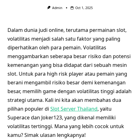
Admin
Oct 1, 2025
Dalam dunia judi online, terutama permainan slot,
volatilitas menjadi salah satu faktor yang paling
diperhatikan oleh para pemain. Volatilitas
menggambarkan seberapa besar risiko dan potensi
kemenangan yang bisa didapat dari sebuah mesin
slot. Untuk para high risk player atau pemain yang
berani mengambil risiko besar demi kemenangan
besar, memilih game dengan volatilitas tinggi adalah
strategi utama. Kali ini kita akan membahas dua
pilihan populer di
Slot Server Thailand
, yaitu
Superace dan Joker123, yang dikenal memiliki
volatilitas tertinggi. Mana yang lebih cocok untuk
kamu? Simak ulasan lengkapnya!