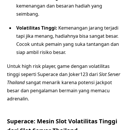
kemenangan dan besaran hadiah yang
seimbang.
Volatilitas Tinggi:
Kemenangan jarang terjadi
tapi jika menang, hadiahnya bisa sangat besar.
Cocok untuk pemain yang suka tantangan dan
siap ambil risiko besar.
Untuk high risk player, game dengan volatilitas
tinggi seperti Superace dan Joker123 dari
Slot Server
Thailand
sangat menarik karena potensi jackpot
besar dan pengalaman bermain yang memacu
adrenalin.
Superace: Mesin Slot Volatilitas Tinggi