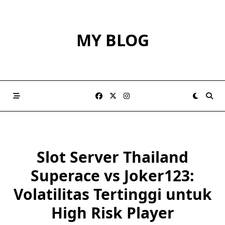
Skip
to
content
MY BLOG
Slot Server Thailand
Superace vs Joker123:
Volatilitas Tertinggi untuk
High Risk Player