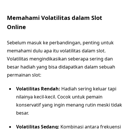
Memahami Volatilitas dalam Slot
Online
Sebelum masuk ke perbandingan, penting untuk
memahami dulu apa itu volatilitas dalam slot.
Volatilitas mengindikasikan seberapa sering dan
besar hadiah yang bisa didapatkan dalam sebuah
permainan slot:
Volatilitas Rendah:
Hadiah sering keluar tapi
nilainya kecil-kecil. Cocok untuk pemain
konservatif yang ingin menang rutin meski tidak
besar.
Volatilitas Sedang:
Kombinasi antara frekuensi