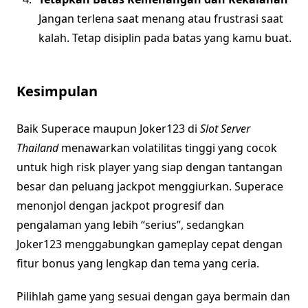
Jangan terlena saat menang atau frustrasi saat
kalah. Tetap disiplin pada batas yang kamu buat.
Kesimpulan
Baik Superace maupun Joker123 di
Slot Server
Thailand
menawarkan volatilitas tinggi yang cocok
untuk high risk player yang siap dengan tantangan
besar dan peluang jackpot menggiurkan. Superace
menonjol dengan jackpot progresif dan
pengalaman yang lebih “serius”, sedangkan
Joker123 menggabungkan gameplay cepat dengan
fitur bonus yang lengkap dan tema yang ceria.
Pilihlah game yang sesuai dengan gaya bermain dan