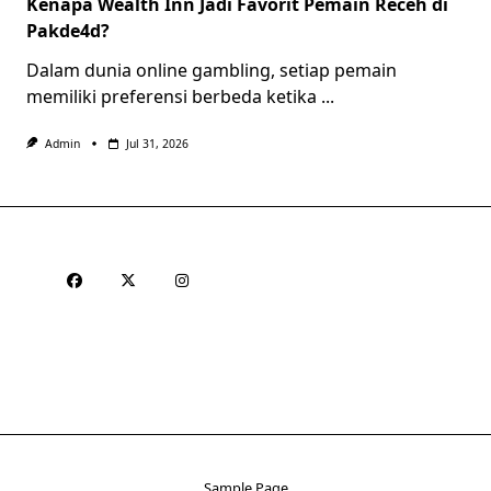
Kenapa Wealth Inn Jadi Favorit Pemain Receh di
Pakde4d?
Dalam dunia online gambling, setiap pemain
memiliki preferensi berbeda ketika
...
Admin
Jul 31, 2026
Sample Page