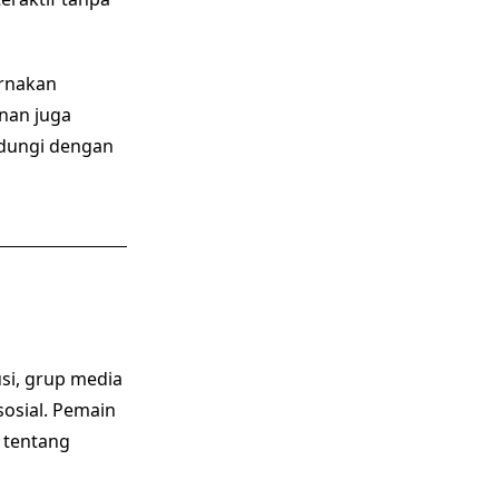
rnakan
nan juga
indungi dengan
usi, grup media
osial. Pemain
u tentang