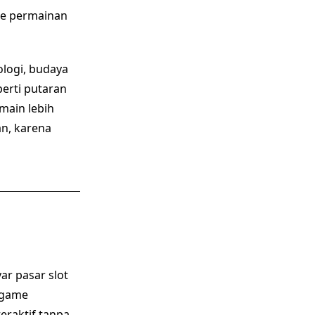
me permainan
logi, budaya
perti putaran
main lebih
n, karena
ar pasar slot
 game
eraktif tanpa