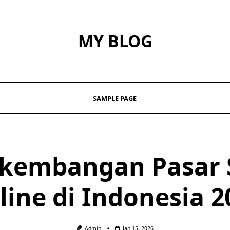
MY BLOG
SAMPLE PAGE
kembangan Pasar 
line di Indonesia 2
Admin
Jan 15, 2026