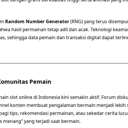
tem
Random Number Generator
(RNG) yang terus disempu
hwa hasil permainan tetap adil dan acak. Teknologi keama
tas, sehingga data pemain dan transaksi digital dapat terl
Komunitas Pemain
in slot online di Indonesia kini semakin aktif. Forum disk
hannel konten membuat pengalaman bermain menjadi lebih s
rbagi tips, rekomendasi permainan, atau sekedar cerita luc
is menang” yang terjadi saat bermain.