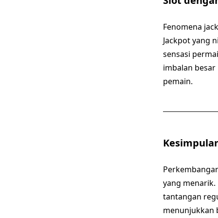
Slot dengan
Fenomena jackpo
Jackpot yang 
sensasi perma
imbalan besar 
pemain.
Kesimpula
Perkembangan 
yang menarik. 
tantangan reg
menunjukkan ba