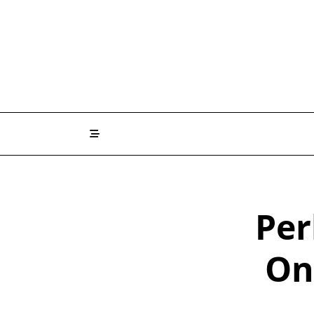
Skip
to
content
Per
On