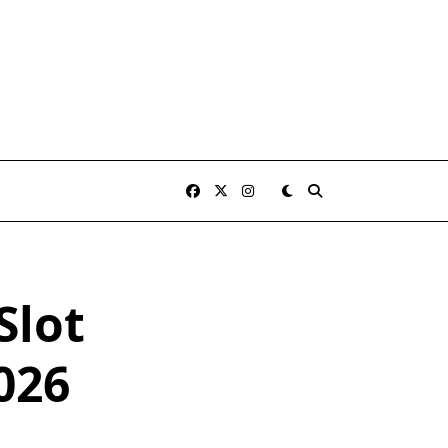
Slot
026