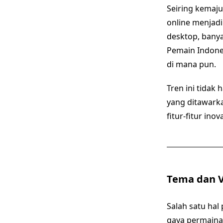
Seiring kemaju
online menjadi
desktop, banya
Pemain Indone
di mana pun.
Tren ini tidak
yang ditawarka
fitur-fitur in
Tema dan V
Salah satu hal
gaya permaina