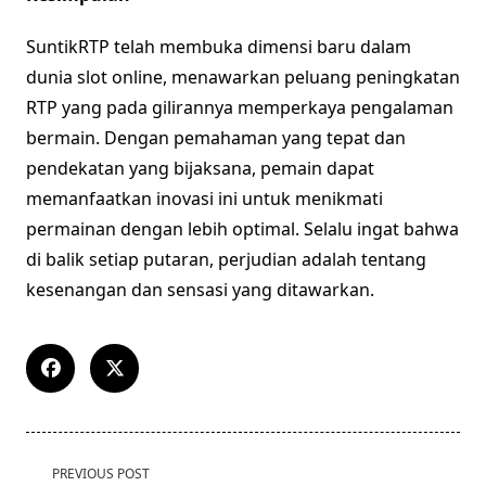
SuntikRTP telah membuka dimensi baru dalam
dunia slot online, menawarkan peluang peningkatan
RTP yang pada gilirannya memperkaya pengalaman
bermain.
Dengan pemahaman yang tepat dan
pendekatan yang bijaksana, pemain dapat
memanfaatkan inovasi ini untuk menikmati
permainan dengan lebih optimal.
Selalu ingat bahwa
di balik setiap putaran, perjudian adalah tentang
kesenangan dan sensasi yang ditawarkan.
<span
PREVIOUS POST