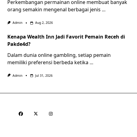
Perkembangan permainan online membuat banyak
orang semakin mengenal berbagai jenis
...
Admin
Aug 2, 2026
Kenapa Wealth Inn Jadi Favorit Pemain Receh di
Pakde4d?
Dalam dunia online gambling, setiap pemain
memiliki preferensi berbeda ketika
...
Admin
Jul 31, 2026