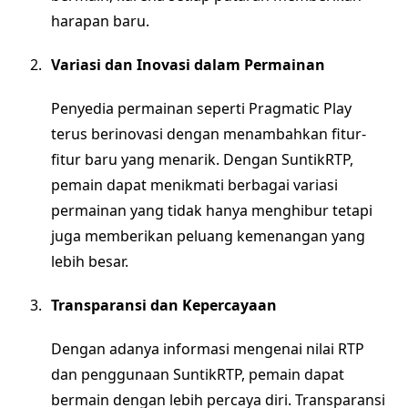
harapan baru.
Variasi dan Inovasi dalam Permainan
Penyedia permainan seperti Pragmatic Play
terus berinovasi dengan menambahkan fitur-
fitur baru yang menarik. Dengan SuntikRTP,
pemain dapat menikmati berbagai variasi
permainan yang tidak hanya menghibur tetapi
juga memberikan peluang kemenangan yang
lebih besar.
Transparansi dan Kepercayaan
Dengan adanya informasi mengenai nilai RTP
dan penggunaan SuntikRTP, pemain dapat
bermain dengan lebih percaya diri. Transparansi