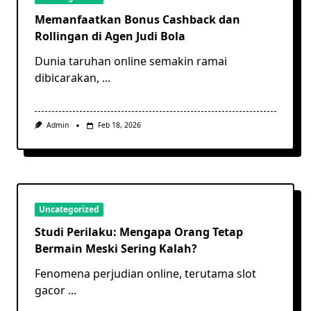
Memanfaatkan Bonus Cashback dan
Rollingan di Agen Judi Bola
Dunia taruhan online semakin ramai
dibicarakan,
...
Admin
Feb 18, 2026
Uncategorized
Studi Perilaku: Mengapa Orang Tetap
Bermain Meski Sering Kalah?
Fenomena perjudian online, terutama slot
gacor
...