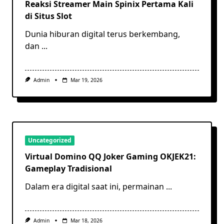
Reaksi Streamer Main Spinix Pertama Kali
di Situs Slot
Dunia hiburan digital terus berkembang,
dan
...
Admin
Mar 19, 2026
Uncategorized
Virtual Domino QQ Joker Gaming OKJEK21:
Gameplay Tradisional
Dalam era digital saat ini, permainan
...
Admin
Mar 18, 2026