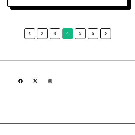
2
3
4
5
6