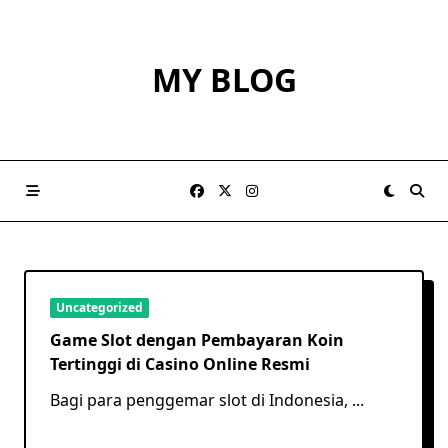
Skip
to
content
MY BLOG
Uncategorized
Game Slot dengan Pembayaran Koin
Tertinggi di Casino Online Resmi
Bagi para penggemar slot di Indonesia,
...