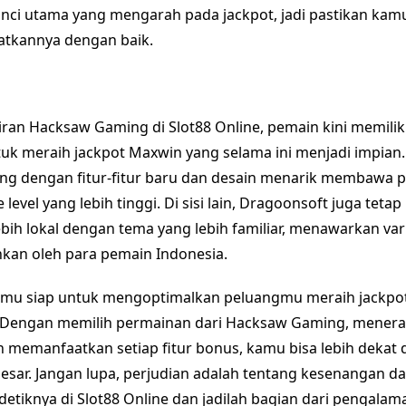
unci utama yang mengarah pada jackpot, jadi pastikan kam
tkannya dengan baik.
ran Hacksaw Gaming di Slot88 Online, pemain kini memili
tuk meraih jackpot Maxwin yang selama ini menjadi impian. 
g dengan fitur-fitur baru dan desain menarik membawa 
 level yang lebih tinggi. Di sisi lain, Dragoonsoft juga tet
bih lokal dengan tema yang lebih familiar, menawarkan var
kan oleh para pemain Indonesia.
kamu siap untuk mengoptimalkan peluangmu meraih jackpo
? Dengan memilih permainan dari Hacksaw Gaming, menera
n memanfaatkan setiap fitur bonus, kamu bisa lebih dekat
ar. Jangan lupa, perjudian adalah tentang kesenangan dan
 detiknya di Slot88 Online dan jadilah bagian dari pengalam