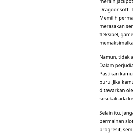
meraih jackpo
Dragoonsoft. 
Memilih permai
merasakan sens
fleksibel, ga
memaksimalka
Namun, tidak a
Dalam perjudia
Pastikan kamu
buru. Jika kam
ditawarkan ol
sesekali ada 
Selain itu, ja
permainan slot 
progresif, sem