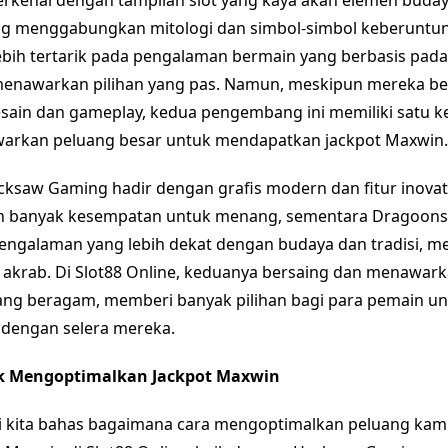
rkenal dengan tampilan slot yang kaya akan elemen buday
g menggabungkan mitologi dan simbol-simbol keberuntun
bih tertarik pada pengalaman bermain yang berbasis pada 
enawarkan pilihan yang pas. Namun, meskipun mereka b
sain dan gameplay, kedua pengembang ini memiliki satu 
rkan peluang besar untuk mendapatkan jackpot Maxwin.
Hacksaw Gaming hadir dengan grafis modern dan fitur inovat
 banyak kesempatan untuk menang, sementara Dragoons
ngalaman yang lebih dekat dengan budaya dan tradisi, m
 akrab. Di Slot88 Online, keduanya bersaing dan menawar
ng beragam, memberi banyak pilihan bagi para pemain un
dengan selera mereka.
uk Mengoptimalkan Jackpot Maxwin
i kita bahas bagaimana cara mengoptimalkan peluang kam