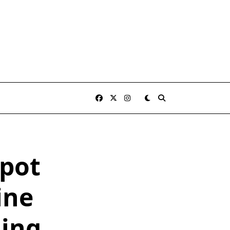
pot
ine
ing