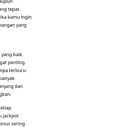
maupun
ng tepat.
jika kamu ingin
enangan yang
 yang baik.
gat penting.
npa terburu-
 banyak
anjang dan
gkan.
etiap
u jackpot
bonus sering