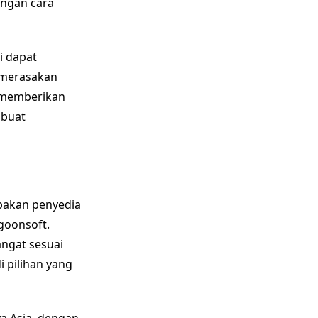
engan cara
i dapat
 merasakan
i memberikan
mbuat
upakan penyedia
goonsoft.
ngat sesuai
i pilihan yang