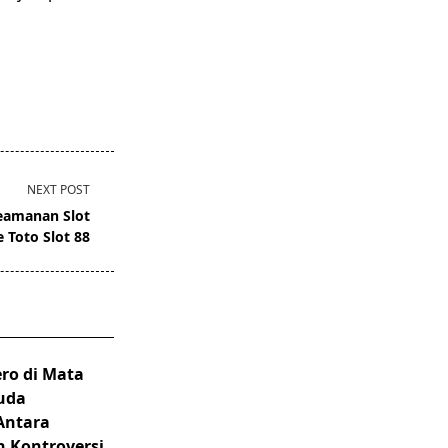
NEXT POST
Keamanan Slot
 Toto Slot 88
ro di Mata
uda
Antara
 Kontroversi