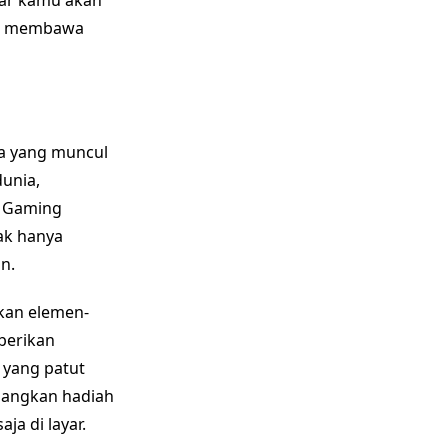
ar kamu akan
si membawa
ma yang muncul
dunia,
w Gaming
ak hanya
n.
kan elemen-
berikan
 yang patut
angkan hadiah
a di layar.