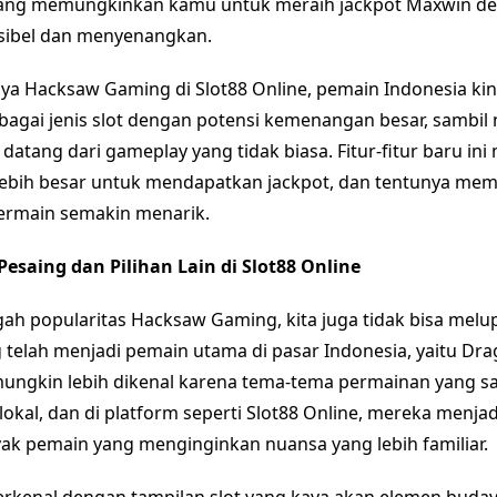
 yang memungkinkan kamu untuk meraih jackpot Maxwin d
ksibel dan menyenangkan.
a Hacksaw Gaming di Slot88 Online, pemain Indonesia kin
bagai jenis slot dengan potensi kemenangan besar, sambil
datang dari gameplay yang tidak biasa. Fitur-fitur baru in
lebih besar untuk mendapatkan jackpot, dan tentunya me
rmain semakin menarik.
Pesaing dan Pilihan Lain di Slot88 Online
ah popularitas Hacksaw Gaming, kita juga tidak bisa mel
 telah menjadi pemain utama di pasar Indonesia, yaitu Dra
ungkin lebih dikenal karena tema-tema permainan yang sa
lokal, dan di platform seperti Slot88 Online, mereka menjad
yak pemain yang menginginkan nuansa yang lebih familiar.