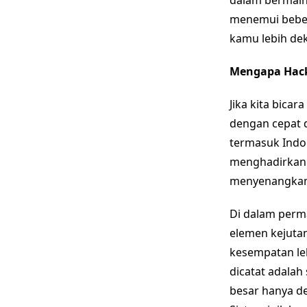
dalam bermain 
menemui bebe
kamu lebih dek
Mengapa Hac
Jika kita bica
dengan cepat d
termasuk Indo
menghadirkan d
menyenangkan 
Di dalam perm
elemen kejutan
kesempatan leb
dicatat adalah
besar hanya de