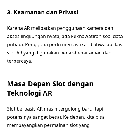
3. Keamanan dan Privasi
Karena AR melibatkan penggunaan kamera dan
akses lingkungan nyata, ada kekhawatiran soal data
pribadi. Pengguna perlu memastikan bahwa aplikasi
slot AR yang digunakan benar-benar aman dan
terpercaya.
Masa Depan Slot dengan
Teknologi AR
Slot berbasis AR masih tergolong baru, tapi
potensinya sangat besar. Ke depan, kita bisa
membayangkan permainan slot yang