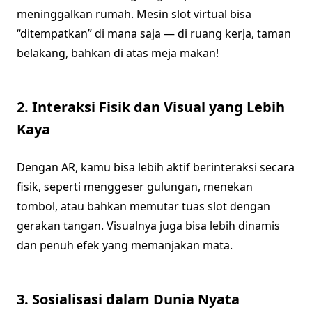
meninggalkan rumah. Mesin slot virtual bisa
“ditempatkan” di mana saja — di ruang kerja, taman
belakang, bahkan di atas meja makan!
2. Interaksi Fisik dan Visual yang Lebih
Kaya
Dengan AR, kamu bisa lebih aktif berinteraksi secara
fisik, seperti menggeser gulungan, menekan
tombol, atau bahkan memutar tuas slot dengan
gerakan tangan. Visualnya juga bisa lebih dinamis
dan penuh efek yang memanjakan mata.
3. Sosialisasi dalam Dunia Nyata