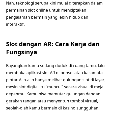
Nah, teknologi serupa kini mulai diterapkan dalam
permainan slot online untuk menciptakan
pengalaman bermain yang lebih hidup dan
interaktif.
Slot dengan AR: Cara Kerja dan
Fungsinya
Bayangkan kamu sedang duduk di ruang tamu, lalu
membuka aplikasi slot AR di ponsel atau kacamata
pintar. Alih-alih hanya melihat gulungan slot di layar,
mesin slot digital itu “muncul” secara visual di meja
depanmu. Kamu bisa memutar gulungan dengan
gerakan tangan atau menyentuh tombol virtual,
seolah-olah kamu bermain di kasino sungguhan.