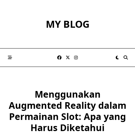
Skip
to
content
MY BLOG
Menggunakan
Augmented Reality dalam
Permainan Slot: Apa yang
Harus Diketahui