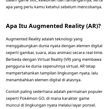
dalam game slot, kelebihan dan tantangannya, serta
apa yang perlu kamu ketahui sebelum mencobanya.
Apa Itu Augmented Reality (AR)?
Augmented Reality adalah teknologi yang
menggabungkan dunia nyata dengan elemen digital
seperti gambar, suara, atau animasi secara real-time.
Berbeda dengan Virtual Reality (VR) yang membawa
pengguna ke dunia sepenuhnya virtual, AR tetap
mempertahankan tampilan lingkungan nyata, lalu
menambahkan elemen digital di atasnya.
Contoh paling sederhana adalah permainan populer
seperti Pokémon GO, di mana karakter game
muncul di lingkungan nyata melalui layar ponsel.