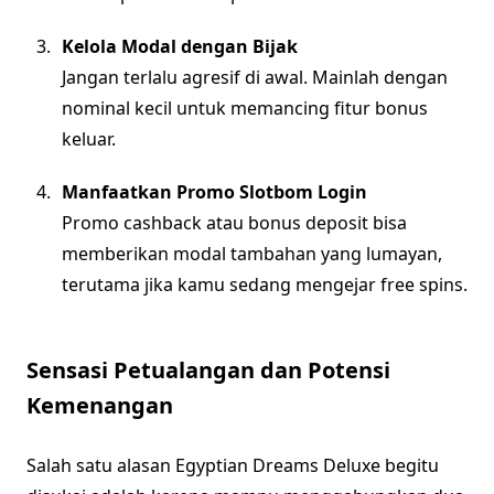
Kelola Modal dengan Bijak
Jangan terlalu agresif di awal. Mainlah dengan
nominal kecil untuk memancing fitur bonus
keluar.
Manfaatkan Promo Slotbom Login
Promo cashback atau bonus deposit bisa
memberikan modal tambahan yang lumayan,
terutama jika kamu sedang mengejar free spins.
Sensasi Petualangan dan Potensi
Kemenangan
Salah satu alasan Egyptian Dreams Deluxe begitu