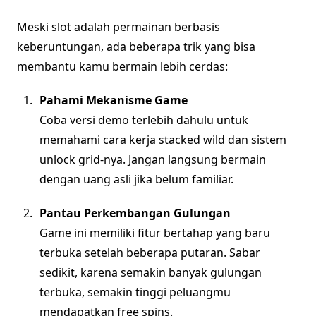
Meski slot adalah permainan berbasis
keberuntungan, ada beberapa trik yang bisa
membantu kamu bermain lebih cerdas:
Pahami Mekanisme Game
Coba versi demo terlebih dahulu untuk
memahami cara kerja stacked wild dan sistem
unlock grid-nya. Jangan langsung bermain
dengan uang asli jika belum familiar.
Pantau Perkembangan Gulungan
Game ini memiliki fitur bertahap yang baru
terbuka setelah beberapa putaran. Sabar
sedikit, karena semakin banyak gulungan
terbuka, semakin tinggi peluangmu
mendapatkan free spins.