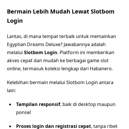
Bermain Lebih Mudah Lewat Slotbom
Login
Lantas, di mana tempat terbaik untuk memainkan
Egyptian Dreams Deluxe? Jawabannya adalah
melalui
Slotbom Login
. Platform ini memberikan
akses cepat dan mudah ke berbagai game slot
online, termasuk koleksi lengkap dari Habanero.
Kelebihan bermain melalui Slotbom Login antara
lain:
Tampilan responsif
, baik di desktop maupun
ponsel
Proses login dan registrasi cepat
, tanpa ribet