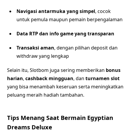
Navigasi antarmuka yang simpel
, cocok
untuk pemula maupun pemain berpengalaman
Data RTP dan info game yang transparan
Transaksi aman
, dengan pilihan deposit dan
withdraw yang lengkap
Selain itu, Slotbom juga sering memberikan
bonus
harian
,
cashback mingguan
, dan
turnamen slot
yang bisa menambah keseruan serta meningkatkan
peluang meraih hadiah tambahan.
Tips Menang Saat Bermain Egyptian
Dreams Deluxe