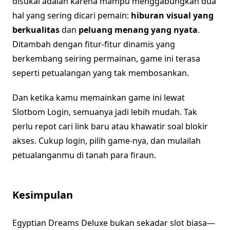
disukai adalah karena mampu menggabungkan dua
hal yang sering dicari pemain:
hiburan visual yang
berkualitas
dan
peluang menang yang nyata
.
Ditambah dengan fitur-fitur dinamis yang
berkembang seiring permainan, game ini terasa
seperti petualangan yang tak membosankan.
Dan ketika kamu memainkan game ini lewat
Slotbom Login, semuanya jadi lebih mudah. Tak
perlu repot cari link baru atau khawatir soal blokir
akses. Cukup login, pilih game-nya, dan mulailah
petualanganmu di tanah para firaun.
Kesimpulan
Egyptian Dreams Deluxe bukan sekadar slot biasa—