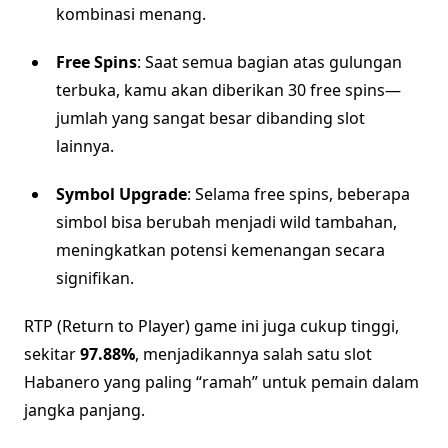
kombinasi menang.
Free Spins
: Saat semua bagian atas gulungan
terbuka, kamu akan diberikan 30 free spins—
jumlah yang sangat besar dibanding slot
lainnya.
Symbol Upgrade
: Selama free spins, beberapa
simbol bisa berubah menjadi wild tambahan,
meningkatkan potensi kemenangan secara
signifikan.
RTP (Return to Player) game ini juga cukup tinggi,
sekitar
97.88%
, menjadikannya salah satu slot
Habanero yang paling “ramah” untuk pemain dalam
jangka panjang.