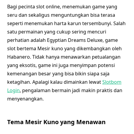
Bagi pecinta slot online, menemukan game yang
seru dan sekaligus menguntungkan bisa terasa
seperti menemukan harta karun tersembunyi. Salah
satu permainan yang cukup sering mencuri
perhatian adalah Egyptian Dreams Deluxe, game
slot bertema Mesir kuno yang dikembangkan oleh
Habanero. Tidak hanya menawarkan petualangan
yang eksotis, game ini juga menyimpan potensi
kemenangan besar yang bisa bikin siapa saja
ketagihan. Apalagi kalau dimainkan lewat
Slotbom
Login
, pengalaman bermain jadi makin praktis dan
menyenangkan.
Tema Mesir Kuno yang Menawan