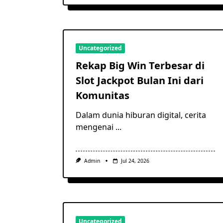
Uncategorized
Rekap Big Win Terbesar di
Slot Jackpot Bulan Ini dari
Komunitas
Dalam dunia hiburan digital, cerita
mengenai
...
Admin
Jul 24, 2026
Uncategorized