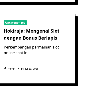
Uncategorized
Hokiraja: Mengenal Slot
dengan Bonus Berlapis
Perkembangan permainan slot
online saat ini
...
Admin
Jul 20, 2026