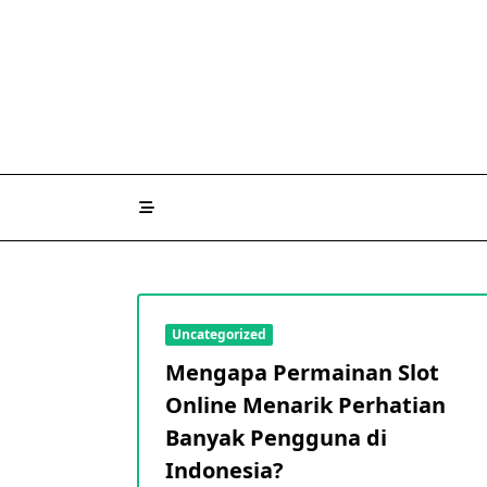
Skip
to
content
Uncategorized
Mengapa Permainan Slot
Online Menarik Perhatian
Banyak Pengguna di
Indonesia?